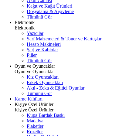
Okul Çantası
Kağıt ve Kağıt Ürünleri
Dosyalama & Arşivleme
Tümünü Gör
Elektronik
Elektronik
Yazıcılar
Sarf Malzemeleri & Toner ve Kartuşlar
Hesap Makineleri
Şarj ve Kablolar
Piller
Tümünü Gör
Oyun ve Oyuncaklar
Oyun ve Oyuncaklar
Kız Oyuncakları
Erkek Oyuncakları
Akıl - Zeka & Eğitici Oyunlar
Tümünü Gör
Karne Kılıfları
Kişiye Özel Ürünler
Kişiye Özel Ürünler
Kupa Bardak Baskı
Madalya
Plaketler
Rozetler