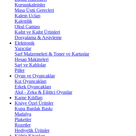
Kurşunkalemler
Masa Üstü Gereçleri
Kalem Uçları
Kalemlik
Okul Çantası
Kağıt ve Kağıt Ürünleri
Dosyalama & Arşivleme
Elektronik
Yazıcılar
Sarf Malzemeleri & Toner ve Kartuşlar
Hesap Makineleri
Şarj ve Kablolar
Piller
Oyun ve Oyuncaklar
Kız Oyuncakları
Erkek Oyuncakları
Akıl - Zeka & Eğitici Oyunlar
Karne Kılıfları
Kişiye Özel Ürünler
Kupa Bardak Baskı
Madalya
Plaketler
Rozetler
Hediyelik Ürünler
Kültür Kitapları