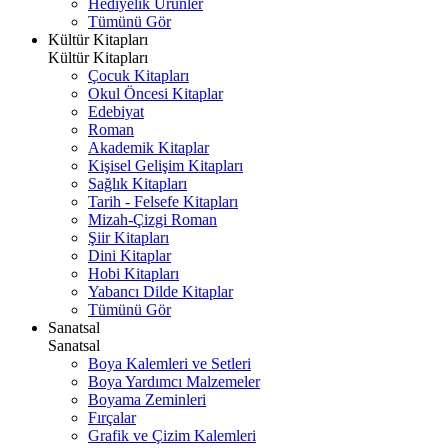
Hediyelik Ürünler
Tümünü Gör
Kültür Kitapları
Kültür Kitapları
Çocuk Kitapları
Okul Öncesi Kitaplar
Edebiyat
Roman
Akademik Kitaplar
Kişisel Gelişim Kitapları
Sağlık Kitapları
Tarih - Felsefe Kitapları
Mizah-Çizgi Roman
Şiir Kitapları
Dini Kitaplar
Hobi Kitapları
Yabancı Dilde Kitaplar
Tümünü Gör
Sanatsal
Sanatsal
Boya Kalemleri ve Setleri
Boya Yardımcı Malzemeler
Boyama Zeminleri
Fırçalar
Grafik ve Çizim Kalemleri