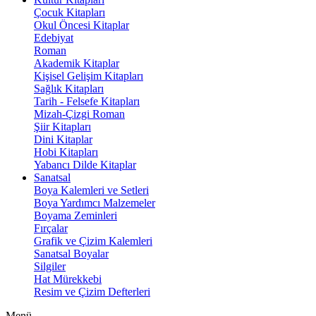
Çocuk Kitapları
Okul Öncesi Kitaplar
Edebiyat
Roman
Akademik Kitaplar
Kişisel Gelişim Kitapları
Sağlık Kitapları
Tarih - Felsefe Kitapları
Mizah-Çizgi Roman
Şiir Kitapları
Dini Kitaplar
Hobi Kitapları
Yabancı Dilde Kitaplar
Sanatsal
Boya Kalemleri ve Setleri
Boya Yardımcı Malzemeler
Boyama Zeminleri
Fırçalar
Grafik ve Çizim Kalemleri
Sanatsal Boyalar
Silgiler
Hat Mürekkebi
Resim ve Çizim Defterleri
Menü