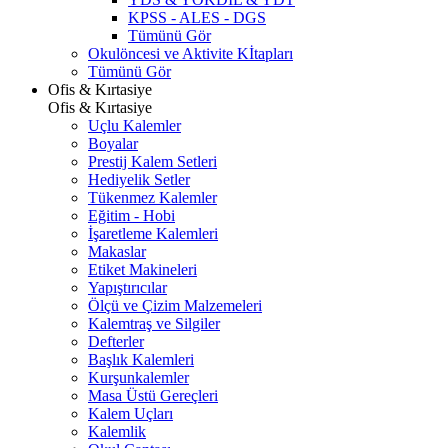
KPSS - ALES - DGS
Tümünü Gör
Okulöncesi ve Aktivite Kİtapları
Tümünü Gör
Ofis & Kırtasiye
Ofis & Kırtasiye
Uçlu Kalemler
Boyalar
Prestij Kalem Setleri
Hediyelik Setler
Tükenmez Kalemler
Eğitim - Hobi
İşaretleme Kalemleri
Makaslar
Etiket Makineleri
Yapıştırıcılar
Ölçü ve Çizim Malzemeleri
Kalemtraş ve Silgiler
Defterler
Başlık Kalemleri
Kurşunkalemler
Masa Üstü Gereçleri
Kalem Uçları
Kalemlik