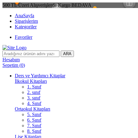
500 TL Üzeri Alışverişlerde Kargo BEDAVA
AnaSayfa
Siparişlerim
Kategoriler
Favoriler
ARA
Hesabım
Sepetim
(
0
)
Ders ve Yardımcı Kitaplar
İlkokul Kitapları
1. Sınıf
2. sınıf
3. sınıf
4. Sınıf
Ortaokul Kitapları
5. Sınıf
6. Sınıf
7. Sınıf
8. Sınıf
Lise Kitapları