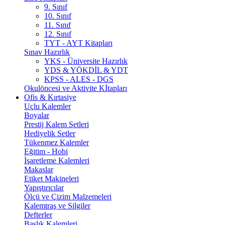
9. Sınıf
10. Sınıf
11. Sınıf
12. Sınıf
TYT - AYT Kitapları
Sınav Hazırlık
YKS - Üniversite Hazırlık
YDS & YÖKDİL & YDT
KPSS - ALES - DGS
Okulöncesi ve Aktivite Kİtapları
Ofis & Kırtasiye
Uçlu Kalemler
Boyalar
Prestij Kalem Setleri
Hediyelik Setler
Tükenmez Kalemler
Eğitim - Hobi
İşaretleme Kalemleri
Makaslar
Etiket Makineleri
Yapıştırıcılar
Ölçü ve Çizim Malzemeleri
Kalemtraş ve Silgiler
Defterler
Başlık Kalemleri