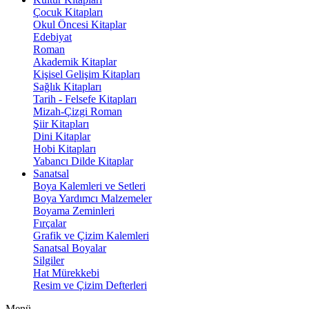
Çocuk Kitapları
Okul Öncesi Kitaplar
Edebiyat
Roman
Akademik Kitaplar
Kişisel Gelişim Kitapları
Sağlık Kitapları
Tarih - Felsefe Kitapları
Mizah-Çizgi Roman
Şiir Kitapları
Dini Kitaplar
Hobi Kitapları
Yabancı Dilde Kitaplar
Sanatsal
Boya Kalemleri ve Setleri
Boya Yardımcı Malzemeler
Boyama Zeminleri
Fırçalar
Grafik ve Çizim Kalemleri
Sanatsal Boyalar
Silgiler
Hat Mürekkebi
Resim ve Çizim Defterleri
Menü