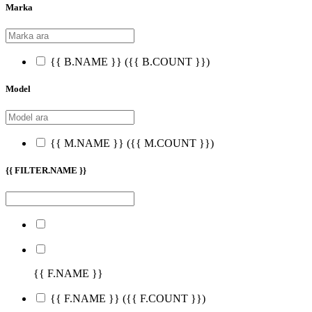
Marka
{{ B.NAME }}
({{ B.COUNT }})
Model
{{ M.NAME }}
({{ M.COUNT }})
{{ FILTER.NAME }}
{{ F.NAME }}
{{ F.NAME }}
({{ F.COUNT }})