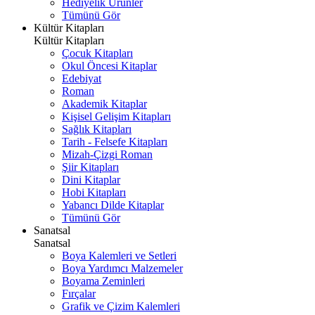
Hediyelik Ürünler
Tümünü Gör
Kültür Kitapları
Kültür Kitapları
Çocuk Kitapları
Okul Öncesi Kitaplar
Edebiyat
Roman
Akademik Kitaplar
Kişisel Gelişim Kitapları
Sağlık Kitapları
Tarih - Felsefe Kitapları
Mizah-Çizgi Roman
Şiir Kitapları
Dini Kitaplar
Hobi Kitapları
Yabancı Dilde Kitaplar
Tümünü Gör
Sanatsal
Sanatsal
Boya Kalemleri ve Setleri
Boya Yardımcı Malzemeler
Boyama Zeminleri
Fırçalar
Grafik ve Çizim Kalemleri