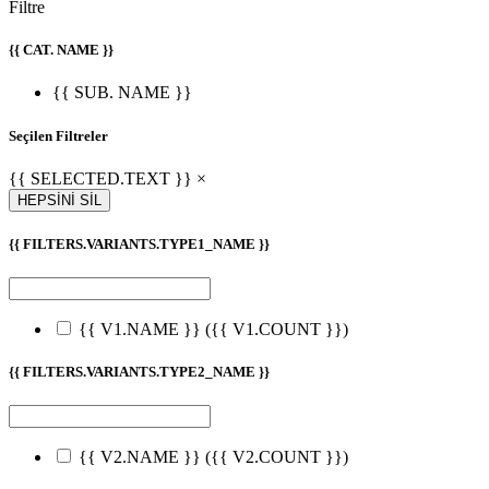
Filtre
{{ CAT. NAME }}
{{ SUB. NAME }}
Seçilen Filtreler
{{ SELECTED.TEXT }} ×
HEPSİNİ SİL
{{ FILTERS.VARIANTS.TYPE1_NAME }}
{{ V1.NAME }}
({{ V1.COUNT }})
{{ FILTERS.VARIANTS.TYPE2_NAME }}
{{ V2.NAME }}
({{ V2.COUNT }})