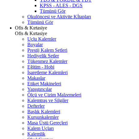
KPSS - ALES - DGS
Tümünü Gör
Okulöncesi ve Aktivite Kİtapları
Tümünü Gör
Ofis & Kırtasiye
Ofis & Kırtasiye
Uçlu Kalemler
Boyalar
Prestij Kalem Setleri
Hediyelik Setler
Tükenmez Kalemler
Eğitim - Hobi
İşaretleme Kalemleri
Makaslar
Etiket Makineleri
Yapıştırıcılar
Ölçü ve Çizim Malzemeleri
Kalemtraş ve Silgiler
Defterler
Başlık Kalemleri
Kurşunkalemler
Masa Üstü Gereçleri
Kalem Uçları
Kalemlik