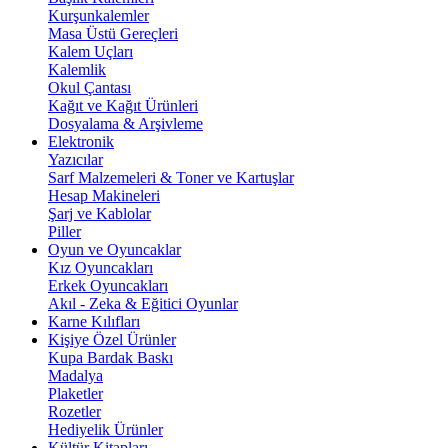
Kurşunkalemler
Masa Üstü Gereçleri
Kalem Uçları
Kalemlik
Okul Çantası
Kağıt ve Kağıt Ürünleri
Dosyalama & Arşivleme
Elektronik
Yazıcılar
Sarf Malzemeleri & Toner ve Kartuşlar
Hesap Makineleri
Şarj ve Kablolar
Piller
Oyun ve Oyuncaklar
Kız Oyuncakları
Erkek Oyuncakları
Akıl - Zeka & Eğitici Oyunlar
Karne Kılıfları
Kişiye Özel Ürünler
Kupa Bardak Baskı
Madalya
Plaketler
Rozetler
Hediyelik Ürünler
Kültür Kitapları