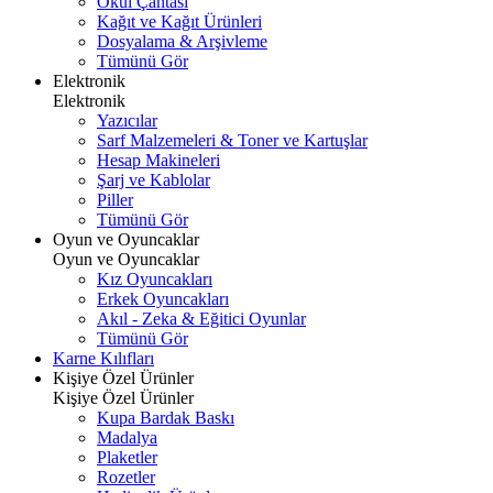
Okul Çantası
Kağıt ve Kağıt Ürünleri
Dosyalama & Arşivleme
Tümünü Gör
Elektronik
Elektronik
Yazıcılar
Sarf Malzemeleri & Toner ve Kartuşlar
Hesap Makineleri
Şarj ve Kablolar
Piller
Tümünü Gör
Oyun ve Oyuncaklar
Oyun ve Oyuncaklar
Kız Oyuncakları
Erkek Oyuncakları
Akıl - Zeka & Eğitici Oyunlar
Tümünü Gör
Karne Kılıfları
Kişiye Özel Ürünler
Kişiye Özel Ürünler
Kupa Bardak Baskı
Madalya
Plaketler
Rozetler