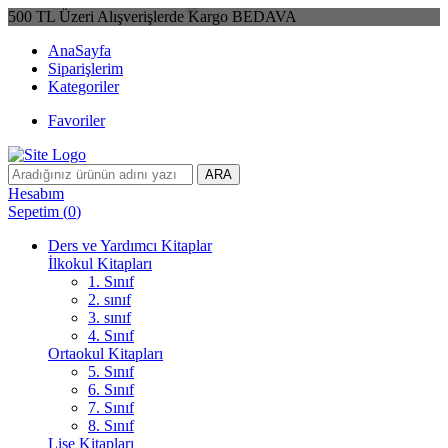
500 TL Üzeri Alışverişlerde Kargo BEDAVA
AnaSayfa
Siparişlerim
Kategoriler
Favoriler
ARA
Hesabım
Sepetim
(
0
)
Ders ve Yardımcı Kitaplar
İlkokul Kitapları
1. Sınıf
2. sınıf
3. sınıf
4. Sınıf
Ortaokul Kitapları
5. Sınıf
6. Sınıf
7. Sınıf
8. Sınıf
Lise Kitapları