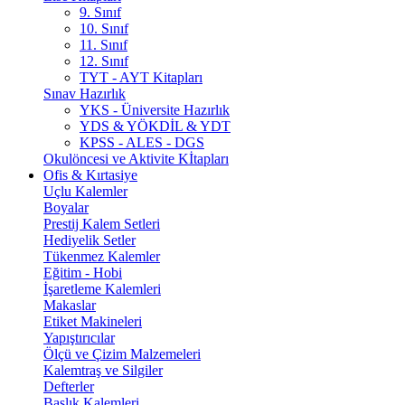
9. Sınıf
10. Sınıf
11. Sınıf
12. Sınıf
TYT - AYT Kitapları
Sınav Hazırlık
YKS - Üniversite Hazırlık
YDS & YÖKDİL & YDT
KPSS - ALES - DGS
Okulöncesi ve Aktivite Kİtapları
Ofis & Kırtasiye
Uçlu Kalemler
Boyalar
Prestij Kalem Setleri
Hediyelik Setler
Tükenmez Kalemler
Eğitim - Hobi
İşaretleme Kalemleri
Makaslar
Etiket Makineleri
Yapıştırıcılar
Ölçü ve Çizim Malzemeleri
Kalemtraş ve Silgiler
Defterler
Başlık Kalemleri