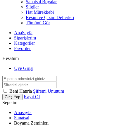
Sanatsal Boyalar
Silgiler
Hat Mürekkebi
Resim ve Çizim Defterleri
Tümünü Gör
AnaSayfa
Siparişlerim
Kategoriler
Favoriler
Hesabım
Üye Girişi
Beni Hatırla
Şifremi Unuttum
Kayıt Ol
Giriş Yap
Sepetim
Anasayfa
Sanatsal
Boyama Zeminleri