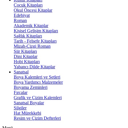
Çocuk Kitapları
Okul Öncesi Kitaplar
Edebiyat
Roman
Akademik Kitaplar
Kişisel Gelişim Kitapları
Sağlık Kitapları
Tarih - Felsefe Kitapları
Mizah-Çizgi Roman
Şiir Kitapları
Dini Kitaplar
Hobi Kitapları
Yabancı Dilde Kitaplar
Sanatsal
Boya Kalemleri ve Setleri
Boya Yardımcı Malzemeler
Boyama Zeminleri
Fırçalar
Grafik ve Çizim Kalemleri
Sanatsal Boyalar
Silgiler
Hat Mürekkebi
Resim ve Çizim Defterleri
Menü