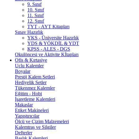
9. Sınıf
10. Sınıf
11. Sınıf
12. Sınıf
TYT - AYT Kitapları
Sınav Hazırlık
YKS - Üniversite Hazırlık
YDS & YÖKDİL & YDT
KPSS - ALES - DGS
Okulöncesi ve Aktivite Kİtapları
Ofis & Kırtasiye
Uçlu Kalemler
Boyalar
Prestij Kalem Setleri
Hediyelik Setler
Tükenmez Kalemler
Eğitim - Hobi
İşaretleme Kalemleri
Makaslar
Etiket Makineleri
Yapıştırıcılar
Ölçü ve Çizim Malzemeleri
Kalemtraş ve Silgiler
Defterler
Başlık Kalemleri