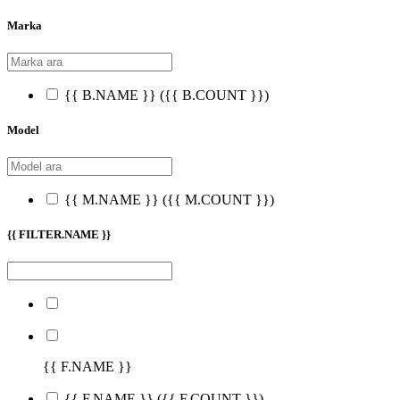
Marka
{{ B.NAME }}
({{ B.COUNT }})
Model
{{ M.NAME }}
({{ M.COUNT }})
{{ FILTER.NAME }}
{{ F.NAME }}
{{ F.NAME }}
({{ F.COUNT }})