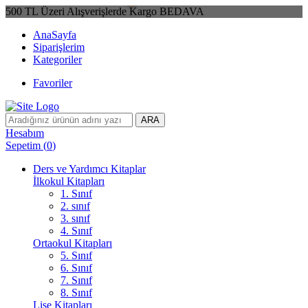
500 TL Üzeri Alışverişlerde Kargo BEDAVA
AnaSayfa
Siparişlerim
Kategoriler
Favoriler
ARA
Hesabım
Sepetim
(
0
)
Ders ve Yardımcı Kitaplar
İlkokul Kitapları
1. Sınıf
2. sınıf
3. sınıf
4. Sınıf
Ortaokul Kitapları
5. Sınıf
6. Sınıf
7. Sınıf
8. Sınıf
Lise Kitapları