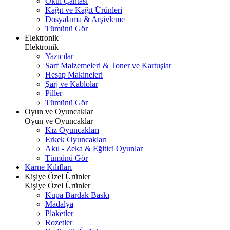
Okul Çantası
Kağıt ve Kağıt Ürünleri
Dosyalama & Arşivleme
Tümünü Gör
Elektronik
Elektronik
Yazıcılar
Sarf Malzemeleri & Toner ve Kartuşlar
Hesap Makineleri
Şarj ve Kablolar
Piller
Tümünü Gör
Oyun ve Oyuncaklar
Oyun ve Oyuncaklar
Kız Oyuncakları
Erkek Oyuncakları
Akıl - Zeka & Eğitici Oyunlar
Tümünü Gör
Karne Kılıfları
Kişiye Özel Ürünler
Kişiye Özel Ürünler
Kupa Bardak Baskı
Madalya
Plaketler
Rozetler