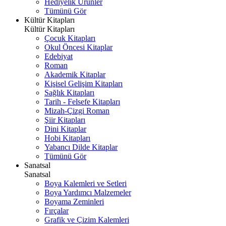
Hediyelik Ürünler
Tümünü Gör
Kültür Kitapları
Kültür Kitapları
Çocuk Kitapları
Okul Öncesi Kitaplar
Edebiyat
Roman
Akademik Kitaplar
Kişisel Gelişim Kitapları
Sağlık Kitapları
Tarih - Felsefe Kitapları
Mizah-Çizgi Roman
Şiir Kitapları
Dini Kitaplar
Hobi Kitapları
Yabancı Dilde Kitaplar
Tümünü Gör
Sanatsal
Sanatsal
Boya Kalemleri ve Setleri
Boya Yardımcı Malzemeler
Boyama Zeminleri
Fırçalar
Grafik ve Çizim Kalemleri