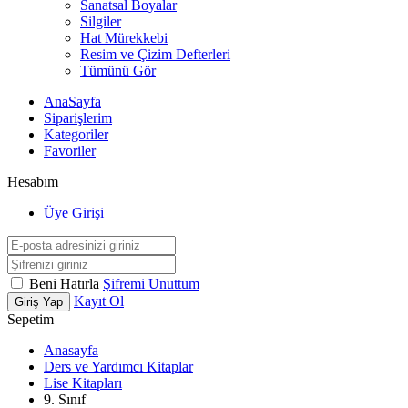
Sanatsal Boyalar
Silgiler
Hat Mürekkebi
Resim ve Çizim Defterleri
Tümünü Gör
AnaSayfa
Siparişlerim
Kategoriler
Favoriler
Hesabım
Üye Girişi
Beni Hatırla
Şifremi Unuttum
Kayıt Ol
Giriş Yap
Sepetim
Anasayfa
Ders ve Yardımcı Kitaplar
Lise Kitapları
9. Sınıf