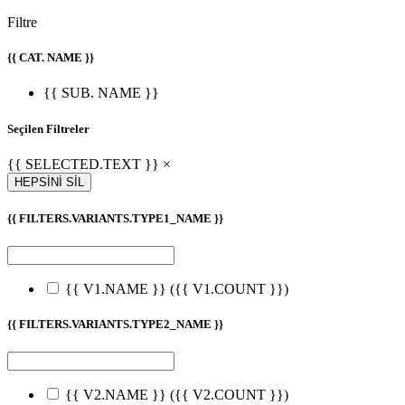
Filtre
{{ CAT. NAME }}
{{ SUB. NAME }}
Seçilen Filtreler
{{ SELECTED.TEXT }} ×
HEPSİNİ SİL
{{ FILTERS.VARIANTS.TYPE1_NAME }}
{{ V1.NAME }}
({{ V1.COUNT }})
{{ FILTERS.VARIANTS.TYPE2_NAME }}
{{ V2.NAME }}
({{ V2.COUNT }})