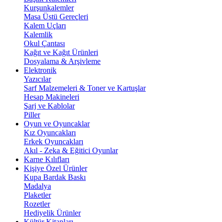
Kurşunkalemler
Masa Üstü Gereçleri
Kalem Uçları
Kalemlik
Okul Çantası
Kağıt ve Kağıt Ürünleri
Dosyalama & Arşivleme
Elektronik
Yazıcılar
Sarf Malzemeleri & Toner ve Kartuşlar
Hesap Makineleri
Şarj ve Kablolar
Piller
Oyun ve Oyuncaklar
Kız Oyuncakları
Erkek Oyuncakları
Akıl - Zeka & Eğitici Oyunlar
Karne Kılıfları
Kişiye Özel Ürünler
Kupa Bardak Baskı
Madalya
Plaketler
Rozetler
Hediyelik Ürünler
Kültür Kitapları