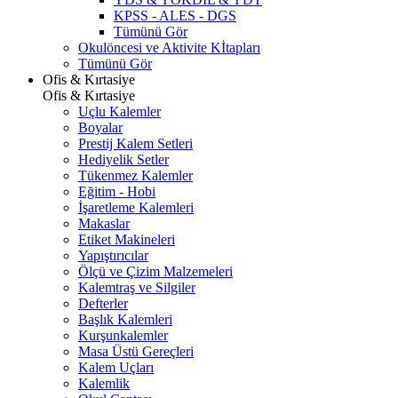
KPSS - ALES - DGS
Tümünü Gör
Okulöncesi ve Aktivite Kİtapları
Tümünü Gör
Ofis & Kırtasiye
Ofis & Kırtasiye
Uçlu Kalemler
Boyalar
Prestij Kalem Setleri
Hediyelik Setler
Tükenmez Kalemler
Eğitim - Hobi
İşaretleme Kalemleri
Makaslar
Etiket Makineleri
Yapıştırıcılar
Ölçü ve Çizim Malzemeleri
Kalemtraş ve Silgiler
Defterler
Başlık Kalemleri
Kurşunkalemler
Masa Üstü Gereçleri
Kalem Uçları
Kalemlik