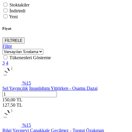
Stoktakiler
İndirimli
Yeni
Fiyat
FİLTRELE
Filtre
Tükenenleri Gösterme
3
4
%
15
Sel Yayıncılık
İnsanlığımı Yitirirken - Osamu Dazai
150,00
TL
127,50
TL
%
15
Bilgi Yayınevi
Çanakkale Geçilmez - Turgut Özakman