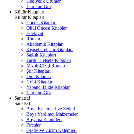
Hediyelik Ürünler
Tümünü Gör
Kültür Kitapları
Kültür Kitapları
Çocuk Kitapları
Okul Öncesi Kitaplar
Edebiyat
Roman
Akademik Kitaplar
Kişisel Gelişim Kitapları
Sağlık Kitapları
Tarih - Felsefe Kitapları
Mizah-Çizgi Roman
Şiir Kitapları
Dini Kitaplar
Hobi Kitapları
Yabancı Dilde Kitaplar
Tümünü Gör
Sanatsal
Sanatsal
Boya Kalemleri ve Setleri
Boya Yardımcı Malzemeler
Boyama Zeminleri
Fırçalar
Grafik ve Çizim Kalemleri