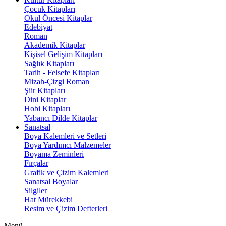
Çocuk Kitapları
Okul Öncesi Kitaplar
Edebiyat
Roman
Akademik Kitaplar
Kişisel Gelişim Kitapları
Sağlık Kitapları
Tarih - Felsefe Kitapları
Mizah-Çizgi Roman
Şiir Kitapları
Dini Kitaplar
Hobi Kitapları
Yabancı Dilde Kitaplar
Sanatsal
Boya Kalemleri ve Setleri
Boya Yardımcı Malzemeler
Boyama Zeminleri
Fırçalar
Grafik ve Çizim Kalemleri
Sanatsal Boyalar
Silgiler
Hat Mürekkebi
Resim ve Çizim Defterleri
Menü