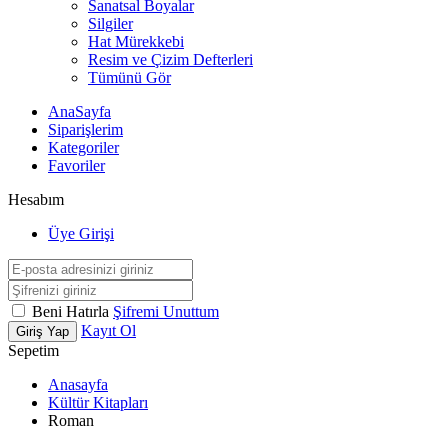
Sanatsal Boyalar
Silgiler
Hat Mürekkebi
Resim ve Çizim Defterleri
Tümünü Gör
AnaSayfa
Siparişlerim
Kategoriler
Favoriler
Hesabım
Üye Girişi
Beni Hatırla
Şifremi Unuttum
Kayıt Ol
Giriş Yap
Sepetim
Anasayfa
Kültür Kitapları
Roman