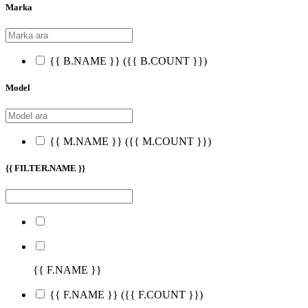
Marka
{{ B.NAME }}
({{ B.COUNT }})
Model
{{ M.NAME }}
({{ M.COUNT }})
{{ FILTER.NAME }}
{{ F.NAME }}
{{ F.NAME }}
({{ F.COUNT }})