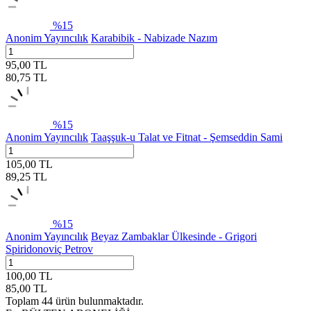
%
15
Anonim Yayıncılık
Karabibik - Nabizade Nazım
95,00
TL
80,75
TL
%
15
Anonim Yayıncılık
Taaşşuk-u Talat ve Fitnat - Şemseddin Sami
105,00
TL
89,25
TL
%
15
Anonim Yayıncılık
Beyaz Zambaklar Ülkesinde - Grigori
Spiridonoviç Petrov
100,00
TL
85,00
TL
Toplam
44
ürün bulunmaktadır.