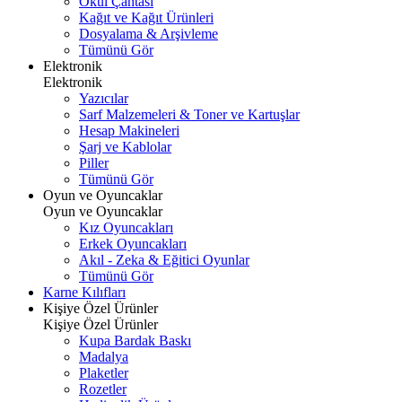
Okul Çantası
Kağıt ve Kağıt Ürünleri
Dosyalama & Arşivleme
Tümünü Gör
Elektronik
Elektronik
Yazıcılar
Sarf Malzemeleri & Toner ve Kartuşlar
Hesap Makineleri
Şarj ve Kablolar
Piller
Tümünü Gör
Oyun ve Oyuncaklar
Oyun ve Oyuncaklar
Kız Oyuncakları
Erkek Oyuncakları
Akıl - Zeka & Eğitici Oyunlar
Tümünü Gör
Karne Kılıfları
Kişiye Özel Ürünler
Kişiye Özel Ürünler
Kupa Bardak Baskı
Madalya
Plaketler
Rozetler