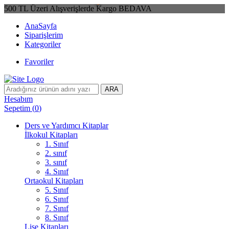
500 TL Üzeri Alışverişlerde Kargo BEDAVA
AnaSayfa
Siparişlerim
Kategoriler
Favoriler
ARA
Hesabım
Sepetim
(
0
)
Ders ve Yardımcı Kitaplar
İlkokul Kitapları
1. Sınıf
2. sınıf
3. sınıf
4. Sınıf
Ortaokul Kitapları
5. Sınıf
6. Sınıf
7. Sınıf
8. Sınıf
Lise Kitapları