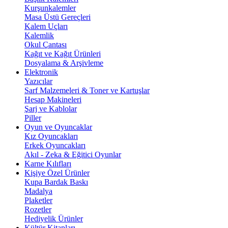
Kurşunkalemler
Masa Üstü Gereçleri
Kalem Uçları
Kalemlik
Okul Çantası
Kağıt ve Kağıt Ürünleri
Dosyalama & Arşivleme
Elektronik
Yazıcılar
Sarf Malzemeleri & Toner ve Kartuşlar
Hesap Makineleri
Şarj ve Kablolar
Piller
Oyun ve Oyuncaklar
Kız Oyuncakları
Erkek Oyuncakları
Akıl - Zeka & Eğitici Oyunlar
Karne Kılıfları
Kişiye Özel Ürünler
Kupa Bardak Baskı
Madalya
Plaketler
Rozetler
Hediyelik Ürünler
Kültür Kitapları