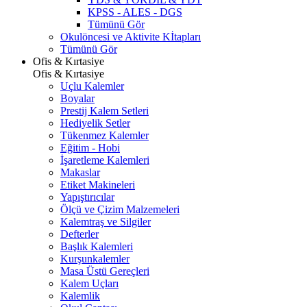
KPSS - ALES - DGS
Tümünü Gör
Okulöncesi ve Aktivite Kİtapları
Tümünü Gör
Ofis & Kırtasiye
Ofis & Kırtasiye
Uçlu Kalemler
Boyalar
Prestij Kalem Setleri
Hediyelik Setler
Tükenmez Kalemler
Eğitim - Hobi
İşaretleme Kalemleri
Makaslar
Etiket Makineleri
Yapıştırıcılar
Ölçü ve Çizim Malzemeleri
Kalemtraş ve Silgiler
Defterler
Başlık Kalemleri
Kurşunkalemler
Masa Üstü Gereçleri
Kalem Uçları
Kalemlik