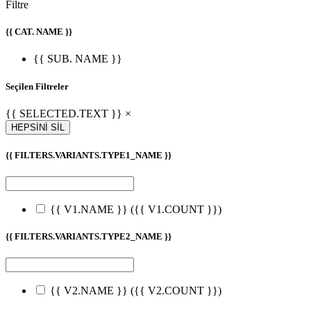
Filtre
{{ CAT. NAME }}
{{ SUB. NAME }}
Seçilen Filtreler
{{ SELECTED.TEXT }} ×
HEPSİNİ SİL
{{ FILTERS.VARIANTS.TYPE1_NAME }}
{{ V1.NAME }}
({{ V1.COUNT }})
{{ FILTERS.VARIANTS.TYPE2_NAME }}
{{ V2.NAME }}
({{ V2.COUNT }})