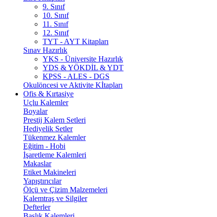
9. Sınıf
10. Sınıf
11. Sınıf
12. Sınıf
TYT - AYT Kitapları
Sınav Hazırlık
YKS - Üniversite Hazırlık
YDS & YÖKDİL & YDT
KPSS - ALES - DGS
Okulöncesi ve Aktivite Kİtapları
Ofis & Kırtasiye
Uçlu Kalemler
Boyalar
Prestij Kalem Setleri
Hediyelik Setler
Tükenmez Kalemler
Eğitim - Hobi
İşaretleme Kalemleri
Makaslar
Etiket Makineleri
Yapıştırıcılar
Ölçü ve Çizim Malzemeleri
Kalemtraş ve Silgiler
Defterler
Başlık Kalemleri