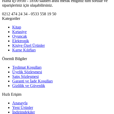
Hafta içi 09:00 - 18:00 saatleri arası merak ettiğiniz tüm sorular ve
siparişleriniz için ulaşabilirsiniz.
0212 474 24 34 - 0533 558 19 50
Kategoriler
Kitap
Kırtasiye
Oyuncak
Elektronik
Kişiye Özel Ürünler
Karne Kılıfları
Önemli Bilgiler
Teslimat Koşulları
Üyelik Sözleşmesi
Satış Sözleşmesi
Garanti ve İade Koşulları
Gizlilik ve Güvenlik
Hızlı Erişim
Anasayfa
Yeni Ürünler
İndirimdekiler