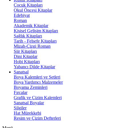
Çocuk Kitapları
Okul Öncesi Kitaplar
Edebiyat
Roman
Akademik Kitaplar
Kişisel Gelişim Kitapları
Sağlık Kitapları
Tarih - Felsefe Kitapları
Mizah-Çizgi Roman
Şiir Kitapları
Dini Kitaplar
Hobi Kitapları
Yabancı Dilde Kitaplar
Sanatsal
Boya Kalemleri ve Setleri
Boya Yardımcı Malzemeler
Boyama Zeminleri
Fırçalar
Grafik ve Çizim Kalemleri
Sanatsal Boyalar
Silgiler
Hat Mürekkebi
Resim ve Çizim Defterleri
Menü