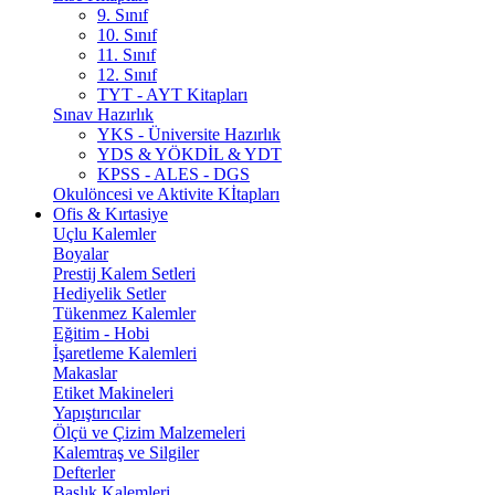
9. Sınıf
10. Sınıf
11. Sınıf
12. Sınıf
TYT - AYT Kitapları
Sınav Hazırlık
YKS - Üniversite Hazırlık
YDS & YÖKDİL & YDT
KPSS - ALES - DGS
Okulöncesi ve Aktivite Kİtapları
Ofis & Kırtasiye
Uçlu Kalemler
Boyalar
Prestij Kalem Setleri
Hediyelik Setler
Tükenmez Kalemler
Eğitim - Hobi
İşaretleme Kalemleri
Makaslar
Etiket Makineleri
Yapıştırıcılar
Ölçü ve Çizim Malzemeleri
Kalemtraş ve Silgiler
Defterler
Başlık Kalemleri