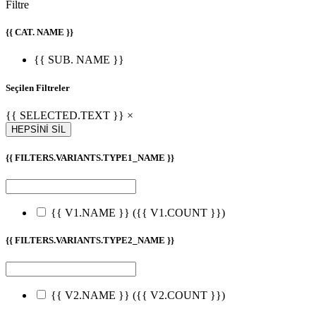
Filtre
{{ CAT. NAME }}
{{ SUB. NAME }}
Seçilen Filtreler
{{ SELECTED.TEXT }} ×
HEPSİNİ SİL
{{ FILTERS.VARIANTS.TYPE1_NAME }}
{{ V1.NAME }}
({{ V1.COUNT }})
{{ FILTERS.VARIANTS.TYPE2_NAME }}
{{ V2.NAME }}
({{ V2.COUNT }})