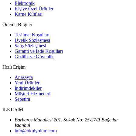
Elektronik
Kişiye Özel Ürünler
Karne Kılıfları
Önemli Bilgiler
Teslimat Koşulları
Üyelik Sözleşmesi
Satış Sözleşmesi
Garanti ve İade Koşulları
Gizlilik ve Güvenlik
Hızlı Erişim
Anasayfa
Yeni Ürünler
İndirimdekiler
Müşteri Hizmetleri
Sepetim
İLETİŞİM
Barbaros Mahallesi 201. Sokak No: 25-27/B Bağcılar
İstanbul
info@okulyolum.com