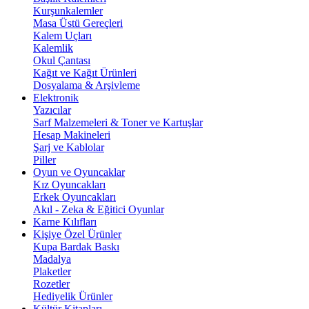
Kurşunkalemler
Masa Üstü Gereçleri
Kalem Uçları
Kalemlik
Okul Çantası
Kağıt ve Kağıt Ürünleri
Dosyalama & Arşivleme
Elektronik
Yazıcılar
Sarf Malzemeleri & Toner ve Kartuşlar
Hesap Makineleri
Şarj ve Kablolar
Piller
Oyun ve Oyuncaklar
Kız Oyuncakları
Erkek Oyuncakları
Akıl - Zeka & Eğitici Oyunlar
Karne Kılıfları
Kişiye Özel Ürünler
Kupa Bardak Baskı
Madalya
Plaketler
Rozetler
Hediyelik Ürünler
Kültür Kitapları