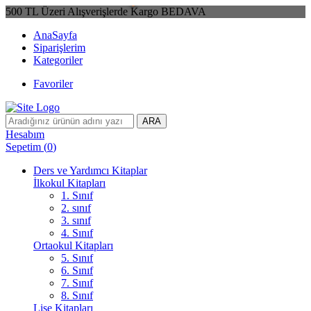
500 TL Üzeri Alışverişlerde Kargo BEDAVA
AnaSayfa
Siparişlerim
Kategoriler
Favoriler
ARA
Hesabım
Sepetim
(
0
)
Ders ve Yardımcı Kitaplar
İlkokul Kitapları
1. Sınıf
2. sınıf
3. sınıf
4. Sınıf
Ortaokul Kitapları
5. Sınıf
6. Sınıf
7. Sınıf
8. Sınıf
Lise Kitapları