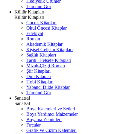
Hediyelik Ürünler
Tümünü Gör
Kültür Kitapları
Kültür Kitapları
Çocuk Kitapları
Okul Öncesi Kitaplar
Edebiyat
Roman
Akademik Kitaplar
Kişisel Gelişim Kitapları
Sağlık Kitapları
Tarih - Felsefe Kitapları
Mizah-Çizgi Roman
Şiir Kitapları
Dini Kitaplar
Hobi Kitapları
Yabancı Dilde Kitaplar
Tümünü Gör
Sanatsal
Sanatsal
Boya Kalemleri ve Setleri
Boya Yardımcı Malzemeler
Boyama Zeminleri
Fırçalar
Grafik ve Çizim Kalemleri