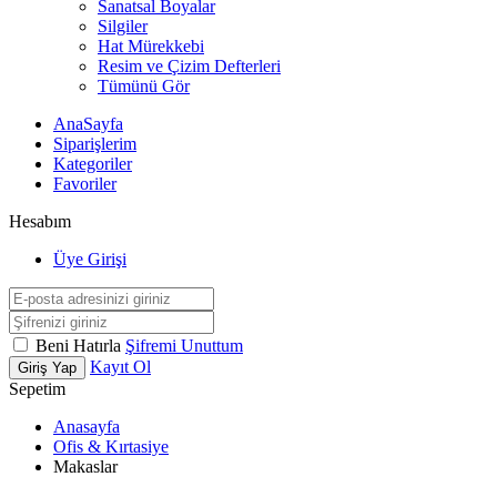
Sanatsal Boyalar
Silgiler
Hat Mürekkebi
Resim ve Çizim Defterleri
Tümünü Gör
AnaSayfa
Siparişlerim
Kategoriler
Favoriler
Hesabım
Üye Girişi
Beni Hatırla
Şifremi Unuttum
Kayıt Ol
Giriş Yap
Sepetim
Anasayfa
Ofis & Kırtasiye
Makaslar