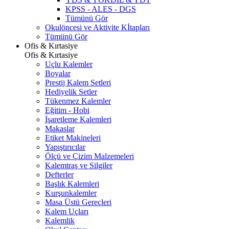
KPSS - ALES - DGS
Tümünü Gör
Okulöncesi ve Aktivite Kİtapları
Tümünü Gör
Ofis & Kırtasiye
Ofis & Kırtasiye
Uçlu Kalemler
Boyalar
Prestij Kalem Setleri
Hediyelik Setler
Tükenmez Kalemler
Eğitim - Hobi
İşaretleme Kalemleri
Makaslar
Etiket Makineleri
Yapıştırıcılar
Ölçü ve Çizim Malzemeleri
Kalemtraş ve Silgiler
Defterler
Başlık Kalemleri
Kurşunkalemler
Masa Üstü Gereçleri
Kalem Uçları
Kalemlik