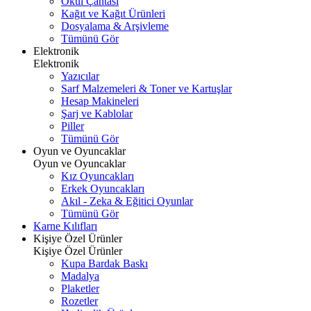
Okul Çantası
Kağıt ve Kağıt Ürünleri
Dosyalama & Arşivleme
Tümünü Gör
Elektronik
Elektronik
Yazıcılar
Sarf Malzemeleri & Toner ve Kartuşlar
Hesap Makineleri
Şarj ve Kablolar
Piller
Tümünü Gör
Oyun ve Oyuncaklar
Oyun ve Oyuncaklar
Kız Oyuncakları
Erkek Oyuncakları
Akıl - Zeka & Eğitici Oyunlar
Tümünü Gör
Karne Kılıfları
Kişiye Özel Ürünler
Kişiye Özel Ürünler
Kupa Bardak Baskı
Madalya
Plaketler
Rozetler