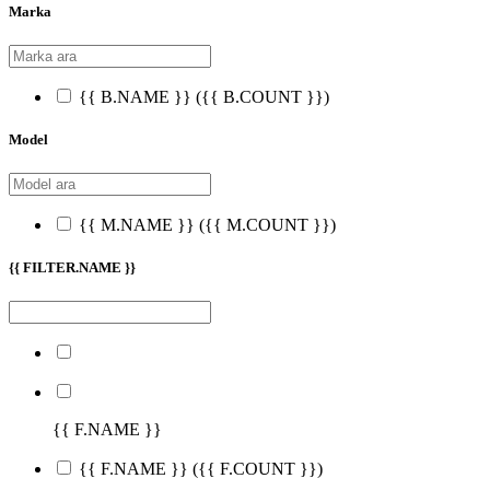
Marka
{{ B.NAME }}
({{ B.COUNT }})
Model
{{ M.NAME }}
({{ M.COUNT }})
{{ FILTER.NAME }}
{{ F.NAME }}
{{ F.NAME }}
({{ F.COUNT }})