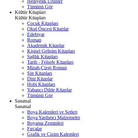
Hediyelik Ürünler
Tümünü Gör
Kültür Kitapları
Kültür Kitapları
Çocuk Kitapları
Okul Öncesi Kitaplar
Edebiyat
Roman
Akademik Kitaplar
Kişisel Gelişim Kitapları
Sağlık Kitapları
Tarih - Felsefe Kitapları
Mizah-Çizgi Roman
Şiir Kitapları
Dini Kitaplar
Hobi Kitapları
Yabancı Dilde Kitaplar
Tümünü Gör
Sanatsal
Sanatsal
Boya Kalemleri ve Setleri
Boya Yardımcı Malzemeler
Boyama Zeminleri
Fırçalar
Grafik ve Çizim Kalemleri