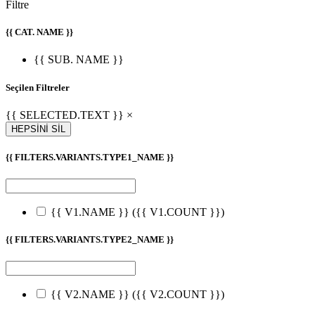
Filtre
{{ CAT. NAME }}
{{ SUB. NAME }}
Seçilen Filtreler
{{ SELECTED.TEXT }} ×
HEPSİNİ SİL
{{ FILTERS.VARIANTS.TYPE1_NAME }}
{{ V1.NAME }}
({{ V1.COUNT }})
{{ FILTERS.VARIANTS.TYPE2_NAME }}
{{ V2.NAME }}
({{ V2.COUNT }})