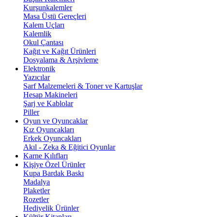
Kurşunkalemler
Masa Üstü Gereçleri
Kalem Uçları
Kalemlik
Okul Çantası
Kağıt ve Kağıt Ürünleri
Dosyalama & Arşivleme
Elektronik
Yazıcılar
Sarf Malzemeleri & Toner ve Kartuşlar
Hesap Makineleri
Şarj ve Kablolar
Piller
Oyun ve Oyuncaklar
Kız Oyuncakları
Erkek Oyuncakları
Akıl - Zeka & Eğitici Oyunlar
Karne Kılıfları
Kişiye Özel Ürünler
Kupa Bardak Baskı
Madalya
Plaketler
Rozetler
Hediyelik Ürünler
Kültür Kitapları