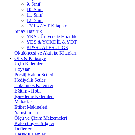
9. Sınıf
10. Sınıf
11. Sınıf
12. Sınıf
TYT - AYT Kitapları
Sınav Hazırlık
YKS - Üniversite Hazırlık
YDS & YÖKDİL & YDT
KPSS - ALES - DGS
Okulöncesi ve Aktivite Kİtapları
Ofis & Kırtasiye
Uçlu Kalemler
Boyalar
Prestij Kalem Setleri
Hediyelik Setler
Tükenmez Kalemler
Eğitim - Hobi
İşaretleme Kalemleri
Makaslar
Etiket Makineleri
Yapıştırıcılar
Ölçü ve Çizim Malzemeleri
Kalemtraş ve Silgiler
Defterler
Başlık Kalemleri