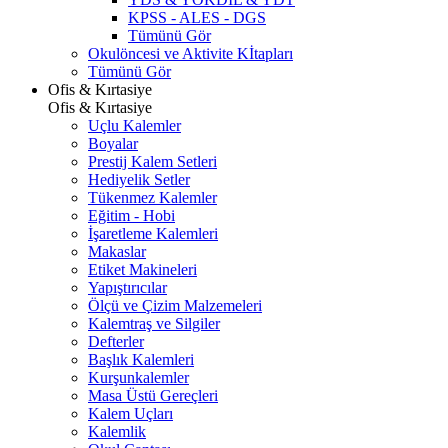
KPSS - ALES - DGS
Tümünü Gör
Okulöncesi ve Aktivite Kİtapları
Tümünü Gör
Ofis & Kırtasiye
Ofis & Kırtasiye
Uçlu Kalemler
Boyalar
Prestij Kalem Setleri
Hediyelik Setler
Tükenmez Kalemler
Eğitim - Hobi
İşaretleme Kalemleri
Makaslar
Etiket Makineleri
Yapıştırıcılar
Ölçü ve Çizim Malzemeleri
Kalemtraş ve Silgiler
Defterler
Başlık Kalemleri
Kurşunkalemler
Masa Üstü Gereçleri
Kalem Uçları
Kalemlik