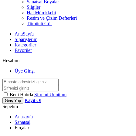
Sanatsal Boyalar
Silgiler
Hat Mürekkebi
Resim ve Çizim Defterleri
Tümünü Gör
AnaSayfa
Siparişlerim
Kategoriler
Favoriler
Hesabım
Üye Girişi
Beni Hatırla
Şifremi Unuttum
Kayıt Ol
Giriş Yap
Sepetim
Anasayfa
Sanatsal
Fırçalar