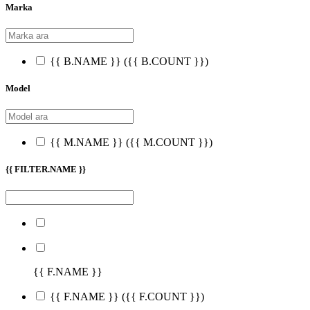
Marka
{{ B.NAME }}
({{ B.COUNT }})
Model
{{ M.NAME }}
({{ M.COUNT }})
{{ FILTER.NAME }}
{{ F.NAME }}
{{ F.NAME }}
({{ F.COUNT }})