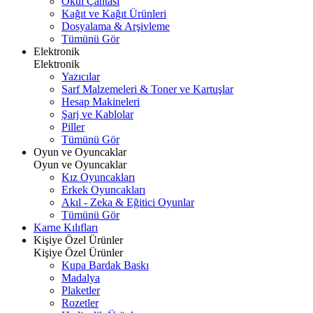
Okul Çantası
Kağıt ve Kağıt Ürünleri
Dosyalama & Arşivleme
Tümünü Gör
Elektronik
Elektronik
Yazıcılar
Sarf Malzemeleri & Toner ve Kartuşlar
Hesap Makineleri
Şarj ve Kablolar
Piller
Tümünü Gör
Oyun ve Oyuncaklar
Oyun ve Oyuncaklar
Kız Oyuncakları
Erkek Oyuncakları
Akıl - Zeka & Eğitici Oyunlar
Tümünü Gör
Karne Kılıfları
Kişiye Özel Ürünler
Kişiye Özel Ürünler
Kupa Bardak Baskı
Madalya
Plaketler
Rozetler