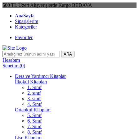
500 TL Üzeri Alışverişlerde Kargo BEDAVA
AnaSayfa
Siparişlerim
Kategoriler
Favoriler
ARA
Hesabım
Sepetim
(
0
)
Ders ve Yardımcı Kitaplar
İlkokul Kitapları
1. Sınıf
2. sınıf
3. sınıf
4. Sınıf
Ortaokul Kitapları
5. Sınıf
6. Sınıf
7. Sınıf
8. Sınıf
Lise Kitapları