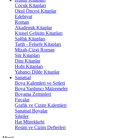
Çocuk Kitapları
Okul Öncesi Kitaplar
Edebiyat
Roman
Akademik Kitaplar
Kişisel Gelişim Kitapları
Sağlık Kitapları
Tarih - Felsefe Kitapları
Mizah-Çizgi Roman
Şiir Kitapları
Dini Kitaplar
Hobi Kitapları
Yabancı Dilde Kitaplar
Sanatsal
Boya Kalemleri ve Setleri
Boya Yardımcı Malzemeler
Boyama Zeminleri
Fırçalar
Grafik ve Çizim Kalemleri
Sanatsal Boyalar
Silgiler
Hat Mürekkebi
Resim ve Çizim Defterleri
Menü